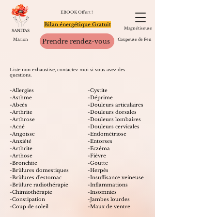
EBOOK Offert !
Bilan énergétique Gratuit
Magnétiseuse
SANITAS
Marion
Coupeuse de Feu
Prendre rendez-vous
Liste non exhaustive,
contactez moi si vous avez des
questions.
-Allergies
-Cystite
-Asthme
-Déprime
-Abcès
-Douleurs articulaires
-Arthrite
-Douleurs dorsales
-Arthrose
-Douleurs lombaires
-Acné
-Douleurs cervicales
-Angoisse
-Endométriose
-Anxiété
-Entorses
-Arthrite
-Eczéma
-Arthose
-Fièvre
-Bronchite
-Goutte
-Brûlures domestiques
-Herpès
-Brûlures d'estomac
-Insuffisance veineuse
-Brûlure radiothérapie
-Inflammations
-Chimiothérapie
-Insomnies
-Constipation
-Jambes lourdes
-Coup de soleil
-Maux de ventre