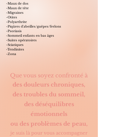
-Maux de dos​​
-Maux de tête
-Migraines​
-Otites
-Polyarthrite
-Piqûres d'abeilles/guêpes/frelons
​-Psoriasis
-Sommeil enfants en bas âges
​​-Suites opératoires
-Sciatiques
-Tendinites
-Zona
Que vous soyez confronté à
des douleurs chroniques,
des troubles du sommeil,
des déséquilibres
émotionnels
ou des problèmes de peau,
je suis là pour vous accompagner